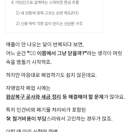
4. 아임인으로 설계하는 스마트한 현금 흐름
1) 내 상황에 맞춰 고르는 순번 제도(H3)
2) 신용 하락 걱정 없이 만드는 선순환 구조
매출이 안 나오는 달이 반복되다 보면,
어느 순간
"😮‍💨 이쯤에서 그냥 닫을까?"
라는 생각이 머릿
속을 맴돌기 시작하죠.
하지만 마음대로 폐업하기도 쉽지 않은데요.
자영업자 폐업 시에는
원상복구 공사와 세금 정리
등 해결해야 할 문제
가 많아요.
특히 인건비와 폐기물 처리비가 포함된
🛠️
철거비용이 부담
스러워서 고민하는 경우가 많죠.
이럴 때 미리 신청만 하면