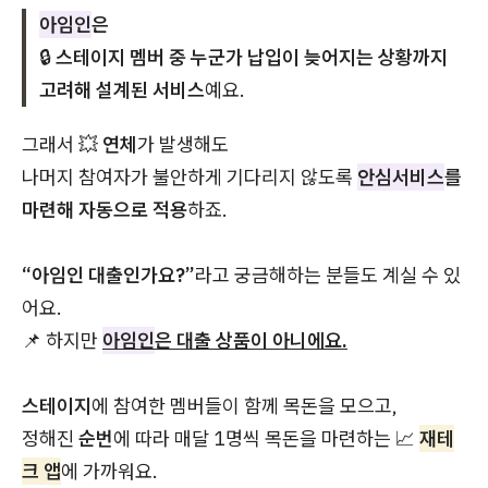
아임인
은
🔒
스테이지 멤버 중 누군가 납입이 늦어지는 상황까지
고려해 설계된 서비스
예요.
그래서 💥
연체
가 발생해도
나머지 참여자가 불안하게 기다리지 않도록
안심서비스
를
마련해 자동으로 적용
하죠.
“아임인 대출인가요?”
라고 궁금해하는 분들도 계실 수 있
어요.
📌 하지만
아임인
은 대출 상품이 아니에요.
스테이지
에 참여한 멤버들이 함께 목돈을 모으고,
정해진
순번
에 따라 매달 1명씩 목돈을 마련하는 📈
재테
크 앱
에 가까워요.