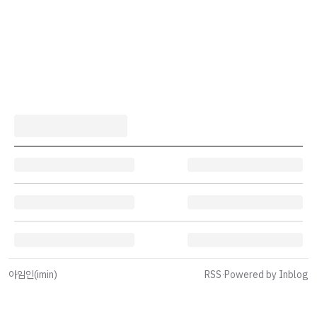
아임인(imin)
RSS
·
Powered by Inblog